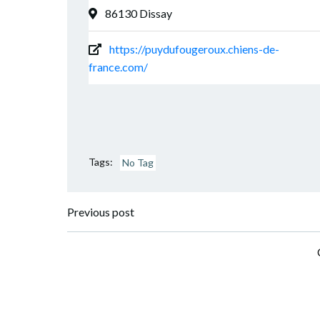
86130 Dissay
https://puydufougeroux.chiens-de-
france.com/
Tags:
No Tag
Navigation
Previous post
de
l’article