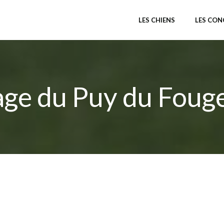
LES CHIENS
LES CO
age du Puy du Foug