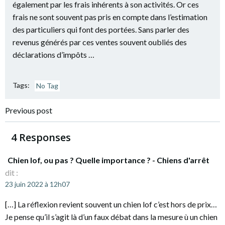
également par les frais inhérents à son activités. Or ces
frais ne sont souvent pas pris en compte dans l’estimation
des particuliers qui font des portées. Sans parler des
revenus générés par ces ventes souvent oubliés des
déclarations d’impôts …
Tags:
No Tag
Navigation
Previous post
de
4 Responses
l’article
Chien lof, ou pas ? Quelle importance ? - Chiens d'arrêt
dit :
23 juin 2022 à 12h07
[…] La réflexion revient souvent un chien lof c’est hors de prix…
Je pense qu’il s’agit là d’un faux débat dans la mesure ù un chien