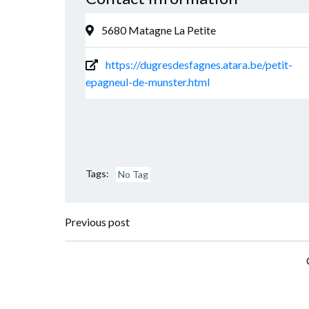
5680 Matagne La Petite
https://dugresdesfagnes.atara.be/petit-
epagneul-de-munster.html
Tags:
No Tag
Navigation
Previous post
de
l’article