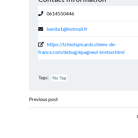
0614550446
benita1@hotmail.fr
https://tchiotspicards.chiens-de-
france.com/debug/epagneul-breton.html
Tags:
No Tag
Navigation
Previous post
de
l’article