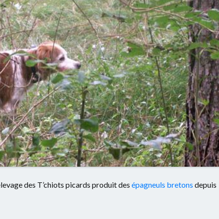
élevage des T’chiots picards produit des
épagneuls bretons
depuis