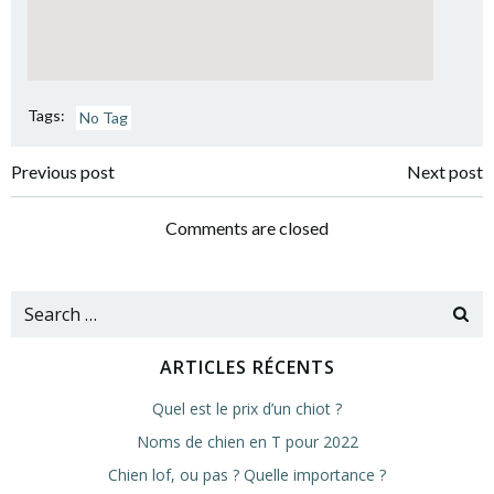
Tags:
No Tag
Navigation
Navigation
Previous post
Next post
de
de
Comments are closed
l’article
l’article
Search
for:
ARTICLES RÉCENTS
Quel est le prix d’un chiot ?
Noms de chien en T pour 2022
Chien lof, ou pas ? Quelle importance ?