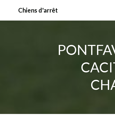
Aller
au
Chiens d'arrêt
contenu
PONTFAV
CACI
CH