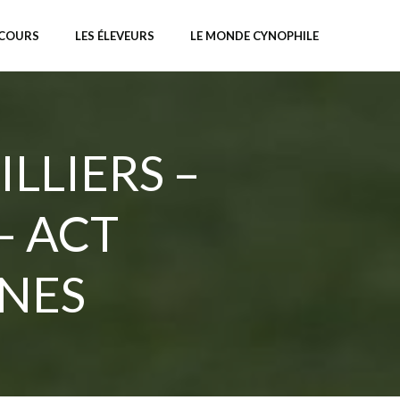
NCOURS
LES ÉLEVEURS
LE MONDE CYNOPHILE
LIERS –
– ACT
NES