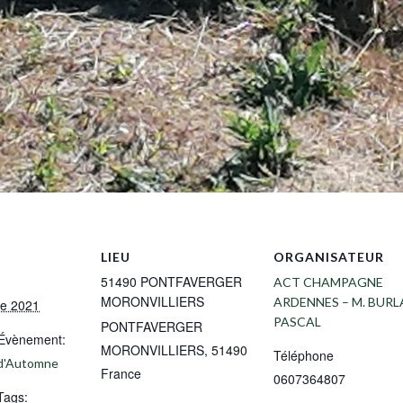
LIEU
ORGANISATEUR
51490 PONTFAVERGER
ACT CHAMPAGNE
MORONVILLIERS
ARDENNES – M. BURL
re 2021
PASCAL
PONTFAVERGER
’Évènement:
MORONVILLIERS
,
51490
Téléphone
s d'Automne
France
0607364807
Tags: