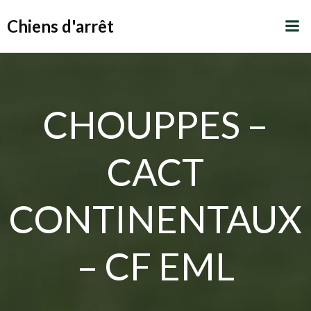
Aller
Chiens d'arrêt
au
contenu
CHOUPPES –
CACT
CONTINENTAUX
– CF EML