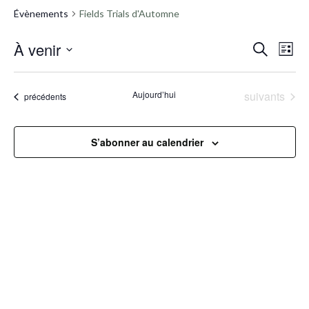
Évènements
Fields Trials d'Automne
R
À venir
N
Recherche
Liste
Sélectionnez
a
e
une
Évènements
Aujourd’hui
suivants
Évènements
précédents
v
date.
c
i
h
S’abonner au calendrier
g
e
a
r
t
c
i
h
o
e
n