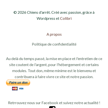
d
e
© 2026 Chiens d'arrêt. Créé avec passion, grâce à
e
t
Wordpress et
Colibri
v
n
u
A propos
a
e
Politique de confidentialité
v
s
Au delà du temps passé, la mise en place et l'entretien de ce
i
É
site coutent de l'argent, pour l'hébergement et certains
g
modules. Tout don, même minime est le bienvenu et
v
contribuera à faire vivre ce site et notre passion.
a
è
n
t
e
Retrrouvez nous sur Facebook et suivez notre actualité !
i