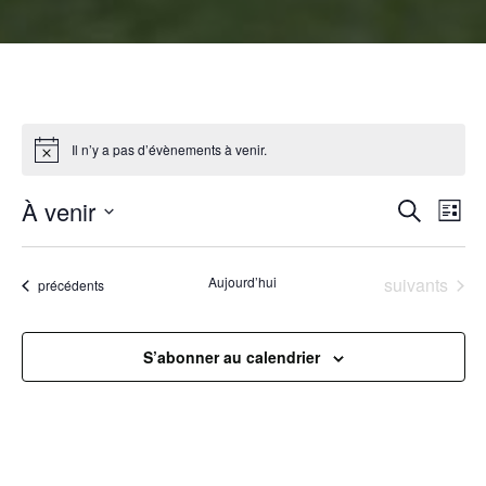
Il n’y a pas d’évènements à venir.
R
À venir
N
Recherche
Liste
Sélectionnez
a
e
une
Évènements
Aujourd’hui
suivants
Évènements
précédents
v
date.
c
i
h
S’abonner au calendrier
g
e
a
r
t