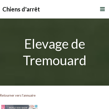
Aller
Chiens d'arrêt
au
contenu
Elevage de
Tremouard
Retourner vers l'annuaire