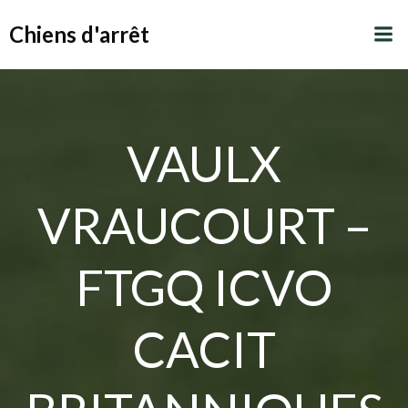
Aller
Chiens d'arrêt
au
contenu
VAULX
VRAUCOURT –
FTGQ ICVO
CACIT