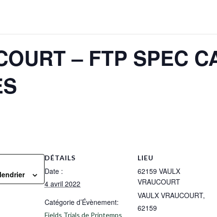
COURT – FTP SPEC C
ES
DÉTAILS
LIEU
Date :
62159 VAULX
lendrier
VRAUCOURT
4 avril 2022
VAULX VRAUCOURT
,
Catégorie d’Évènement:
62159
Fields Trials de Printemps