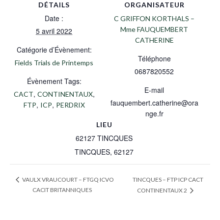
DÉTAILS
ORGANISATEUR
Date :
C GRIFFON KORTHALS –
Mme FAUQUEMBERT
5 avril 2022
CATHERINE
Catégorie d’Évènement:
Téléphone
Fields Trials de Printemps
0687820552
Évènement Tags:
E-mail
,
,
CACT
CONTINENTAUX
fauquembert.catherine@ora
,
,
FTP
ICP
PERDRIX
nge.fr
LIEU
62127 TINCQUES
TINCQUES
,
62127
TINCQUES – FTP ICP CACT
VAULX VRAUCOURT – FTGQ ICVO
CACIT BRITANNIQUES
CONTINENTAUX 2