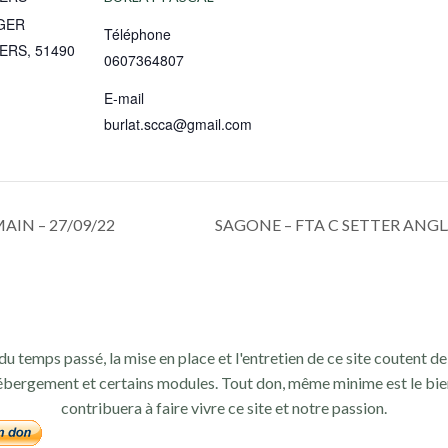
GER
Téléphone
IERS
,
51490
0607364807
E-mail
burlat.scca@gmail.com
AIN – 27/09/22
SAGONE – FTA C SETTER ANGLA
du temps passé, la mise en place et l'entretien de ce site coutent de 
ébergement et certains modules. Tout don, même minime est le bie
contribuera à faire vivre ce site et notre passion.