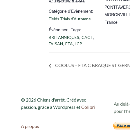
27 septembre 2022
PONTFAVER
Catégorie d’Évènement:
MORONVILL
Fields Trials d'Automne
France
Évènement Tags:
,
,
BRITANNIQUES
CACT
,
,
FAISAN
FTA
ICP
COOLUS – FTA C BRAQUE ST GERM
© 2026 Chiens d'arrêt. Créé avec
Au delà 
passion, grâce à Wordpress et
Colibri
pour l'h
A propos