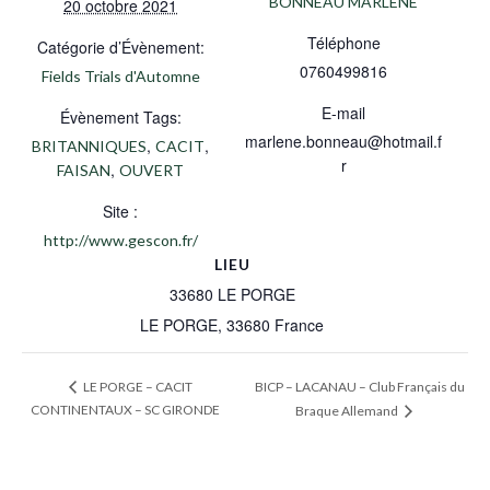
BONNEAU MARLENE
20 octobre 2021
Téléphone
Catégorie d’Évènement:
0760499816
Fields Trials d'Automne
E-mail
Évènement Tags:
marlene.bonneau@hotmail.f
,
,
BRITANNIQUES
CACIT
r
,
FAISAN
OUVERT
Site :
http://www.gescon.fr/
LIEU
33680 LE PORGE
LE PORGE
,
33680
France
BICP – LACANAU – Club Français du
LE PORGE – CACIT
CONTINENTAUX – SC GIRONDE
Braque Allemand