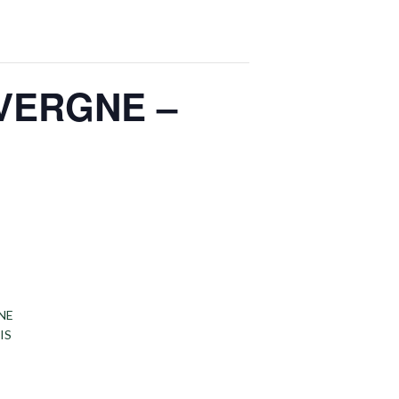
VERGNE –
NE
IS