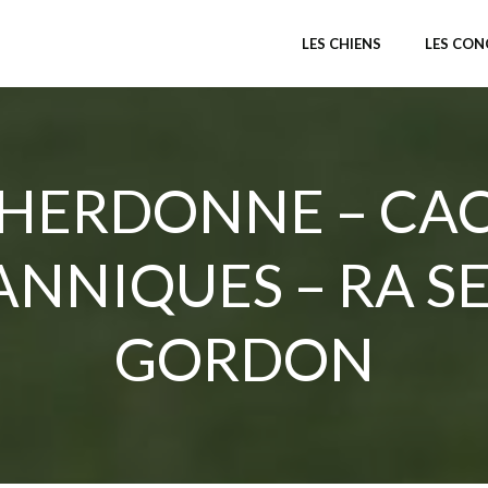
LES CHIENS
LES CO
HERDONNE – CA
ANNIQUES – RA S
GORDON