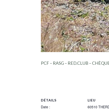
PCF – RASG – RED.CLUB – CHÈQU
DÉTAILS
LIEU
Date :
60510 THER