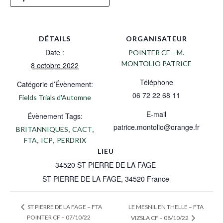
DÉTAILS
ORGANISATEUR
Date :
POINTER CF – M.
MONTOLIO PATRICE
8 octobre 2022
Téléphone
Catégorie d’Évènement:
06 72 22 68 11
Fields Trials d'Automne
E-mail
Évènement Tags:
patrice.montolio@orange.fr
,
,
BRITANNIQUES
CACT
,
,
FTA
ICP
PERDRIX
LIEU
34520 ST PIERRE DE LA FAGE
ST PIERRE DE LA FAGE
,
34520
France
LE MESNIL EN THELLE – FTA
ST PIERRE DE LA FAGE – FTA
POINTER CF – 07/10/22
VIZSLA CF – 08/10/22