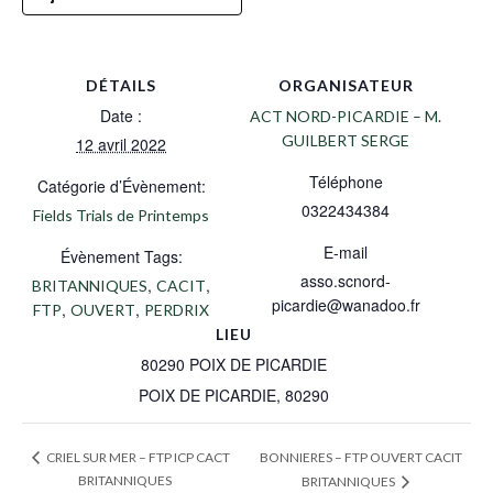
DÉTAILS
ORGANISATEUR
Date :
ACT NORD-PICARDIE – M.
GUILBERT SERGE
12 avril 2022
Téléphone
Catégorie d’Évènement:
0322434384
Fields Trials de Printemps
E-mail
Évènement Tags:
asso.scnord-
,
,
BRITANNIQUES
CACIT
picardie@wanadoo.fr
,
,
FTP
OUVERT
PERDRIX
LIEU
80290 POIX DE PICARDIE
POIX DE PICARDIE
,
80290
BONNIERES – FTP OUVERT CACIT
CRIEL SUR MER – FTP ICP CACT
BRITANNIQUES
BRITANNIQUES