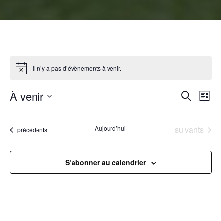
Il n’y a pas d’évènements à venir.
R
À venir
N
Recherche
Liste
Sélectionnez
a
e
une
Évènements
Aujourd’hui
suivants
Évènements
précédents
v
date.
c
i
h
S’abonner au calendrier
g
e
a
r
t