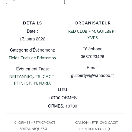
DÉTAILS
ORGANISATEUR
Date :
RED CLUB – M. GUILBERT
YVES
17 mars 2022
Téléphone
Catégorie d’Évènement:
0687023426
Fields Trials de Printemps
E-mail
Évènement Tags:
guilbertyv@wanadoo.fr
,
,
BRITANNIQUES
CACT
,
,
FTP
ICP
PERDRIX
LIEU
10700 ORMES
ORMES
,
10700
CAMON – FTP ICVO CACIT
ORMES – FTP ICP CACT
BRITANNIQUES 3
CONTINENTAUX