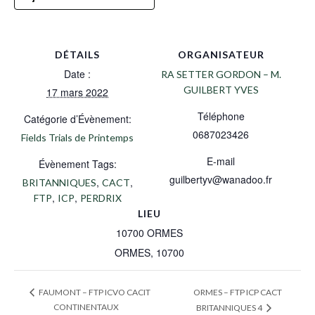
DÉTAILS
ORGANISATEUR
Date :
RA SETTER GORDON – M.
GUILBERT YVES
17 mars 2022
Téléphone
Catégorie d’Évènement:
0687023426
Fields Trials de Printemps
E-mail
Évènement Tags:
guilbertyv@wanadoo.fr
,
,
BRITANNIQUES
CACT
,
,
FTP
ICP
PERDRIX
LIEU
10700 ORMES
ORMES
,
10700
ORMES – FTP ICP CACT
FAUMONT – FTP ICVO CACIT
CONTINENTAUX
BRITANNIQUES 4