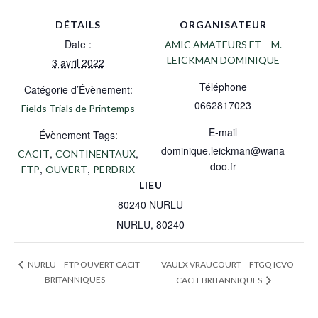
DÉTAILS
ORGANISATEUR
Date :
AMIC AMATEURS FT – M.
LEICKMAN DOMINIQUE
3 avril 2022
Téléphone
Catégorie d’Évènement:
0662817023
Fields Trials de Printemps
E-mail
Évènement Tags:
dominique.leickman@wana
,
,
CACIT
CONTINENTAUX
doo.fr
,
,
FTP
OUVERT
PERDRIX
LIEU
80240 NURLU
NURLU
,
80240
VAULX VRAUCOURT – FTGQ ICVO
NURLU – FTP OUVERT CACIT
BRITANNIQUES
CACIT BRITANNIQUES