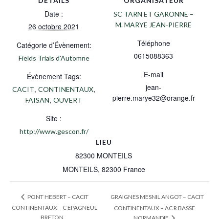
DÉTAILS
ORGANISATEUR
Date :
SC TARN ET GARONNE –
M. MARYE JEAN-PIERRE
26 octobre 2021
Téléphone
Catégorie d’Évènement:
0615088363
Fields Trials d'Automne
E-mail
Évènement Tags:
jean-
,
,
CACIT
CONTINENTAUX
pierre.marye32@orange.fr
,
FAISAN
OUVERT
Site :
http://www.gescon.fr/
LIEU
82300 MONTEILS
MONTEILS
,
82300
France
GRAIGNES MESNIL ANGOT – CACIT
PONT HEBERT – CACIT
CONTINENTAUX – C EPAGNEUL
CONTINENTAUX – AC R BASSE
BRETON
NORMANDIE