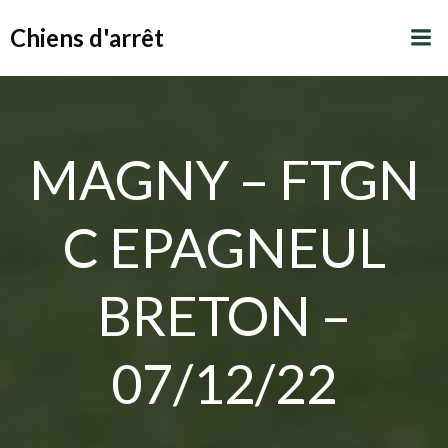
Aller
Chiens d'arrêt
au
contenu
MAGNY – FTGN
C EPAGNEUL
BRETON –
07/12/22