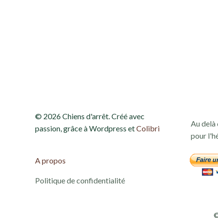
e
t
n
a
v
© 2026 Chiens d'arrêt. Créé avec
Au delà 
i
passion, grâce à Wordpress et
Colibri
pour l'h
g
A propos
a
Politique de confidentialité
t
©