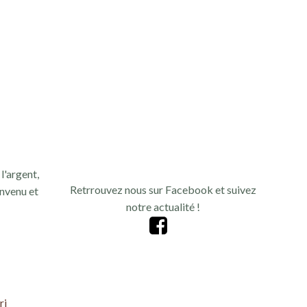
n
d
e
v
u
e
l'argent,
s
Retrrouvez nous sur Facebook et suivez
nvenu et
notre actualité !
É
v
è
ri