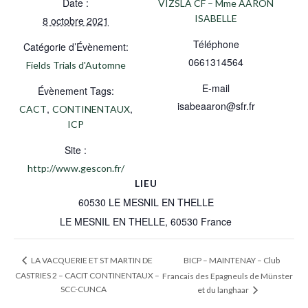
Date :
VIZSLA CF – Mme AARON
ISABELLE
8 octobre 2021
Téléphone
Catégorie d’Évènement:
0661314564
Fields Trials d'Automne
E-mail
Évènement Tags:
isabeaaron@sfr.fr
,
,
CACT
CONTINENTAUX
ICP
Site :
http://www.gescon.fr/
LIEU
60530 LE MESNIL EN THELLE
LE MESNIL EN THELLE
,
60530
France
BICP – MAINTENAY – Club
LA VACQUERIE ET ST MARTIN DE
CASTRIES 2 – CACIT CONTINENTAUX –
Francais des Epagneuls de Münster
SCC-CUNCA
et du langhaar