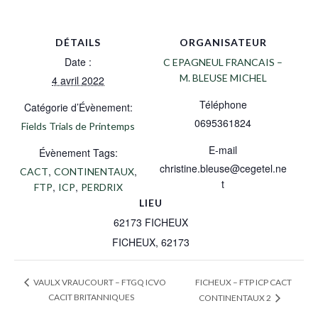
DÉTAILS
ORGANISATEUR
Date :
C EPAGNEUL FRANCAIS –
M. BLEUSE MICHEL
4 avril 2022
Téléphone
Catégorie d’Évènement:
0695361824
Fields Trials de Printemps
E-mail
Évènement Tags:
christine.bleuse@cegetel.ne
,
,
CACT
CONTINENTAUX
t
,
,
FTP
ICP
PERDRIX
LIEU
62173 FICHEUX
FICHEUX
,
62173
FICHEUX – FTP ICP CACT
VAULX VRAUCOURT – FTGQ ICVO
CACIT BRITANNIQUES
CONTINENTAUX 2