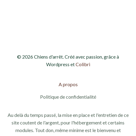
h
o
e
n
d
e
e
t
v
n
© 2026 Chiens d'arrêt. Créé avec passion, grâce à
u
a
Wordpress et
Colibri
e
v
s
A propos
i
É
Politique de confidentialité
g
v
Au delà du temps passé, la mise en place et l'entretien de ce
a
è
site coutent de l'argent, pour l'hébergement et certains
modules. Tout don, même minime est le bienvenu et
n