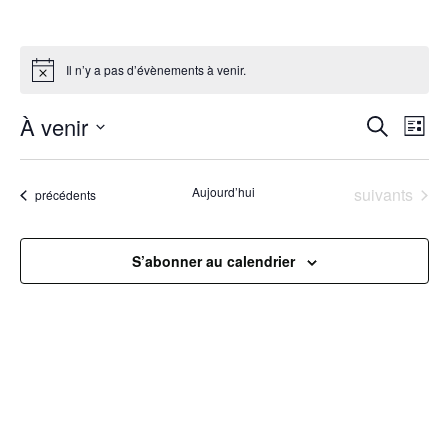
Il n’y a pas d’évènements à venir.
R
À venir
N
Recherche
Liste
Sélectionnez
a
e
une
Évènements
Aujourd’hui
suivants
Évènements
précédents
v
date.
c
i
h
S’abonner au calendrier
g
e
a
r
t
c
i