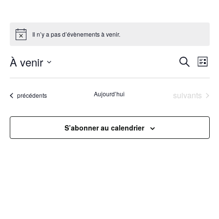
Il n’y a pas d’évènements à venir.
R
À venir
N
Recherche
Liste
Sélectionnez
a
e
une
Évènements
Aujourd’hui
suivants
Évènements
précédents
v
date.
c
i
h
S’abonner au calendrier
g
e
a
r
t
c
i