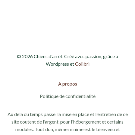
h
o
e
n
d
e
e
t
v
n
© 2026 Chiens d'arrêt. Créé avec passion, grâce à
u
a
Wordpress et
Colibri
e
v
s
A propos
i
É
Politique de confidentialité
g
v
Au delà du temps passé, la mise en place et l'entretien de ce
a
è
site coutent de l'argent, pour l'hébergement et certains
modules. Tout don, même minime est le bienvenu et
n