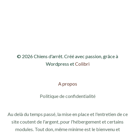
h
o
e
n
d
e
e
t
v
n
© 2026 Chiens d'arrêt. Créé avec passion, grâce à
u
a
Wordpress et
Colibri
e
v
s
A propos
i
É
Politique de confidentialité
g
v
Au delà du temps passé, la mise en place et l'entretien de ce
a
è
site coutent de l'argent, pour l'hébergement et certains
modules. Tout don, même minime est le bienvenu et
n