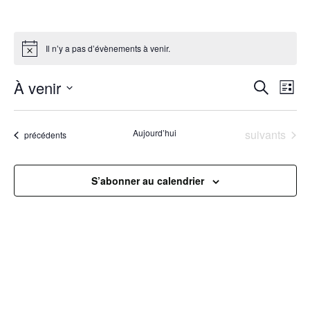
Il n’y a pas d’évènements à venir.
R
À venir
N
Recherche
Liste
Sélectionnez
a
e
une
Évènements
Aujourd’hui
suivants
Évènements
précédents
v
date.
c
i
h
S’abonner au calendrier
g
e
a
r
t
c
i