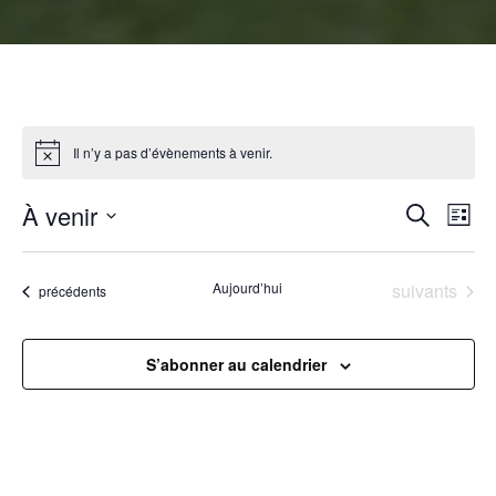
Il n’y a pas d’évènements à venir.
R
À venir
N
Recherche
Liste
Sélectionnez
a
e
une
Évènements
Aujourd’hui
suivants
Évènements
précédents
v
date.
c
i
h
S’abonner au calendrier
g
e
a
r
t