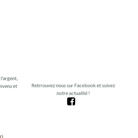
n
d
e
v
u
e
l'argent,
s
Retrrouvez nous sur Facebook et suivez
nvenu et
notre actualité !
É
v
è
ri