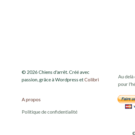
e
t
n
a
v
© 2026 Chiens d'arrêt. Créé avec
Au delà 
i
passion, grâce à Wordpress et
Colibri
pour l'h
g
A propos
a
Politique de confidentialité
t
©