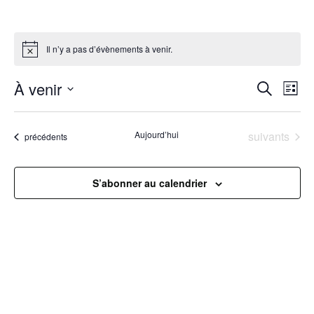
Il n’y a pas d’évènements à venir.
R
À venir
N
Recherche
Liste
Sélectionnez
a
e
une
Évènements
Aujourd’hui
suivants
Évènements
précédents
v
date.
c
i
h
S’abonner au calendrier
g
e
a
r
t
c
i