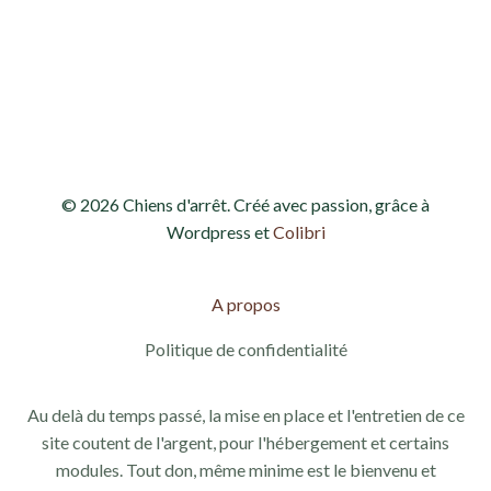
h
o
e
n
d
e
e
t
v
n
© 2026 Chiens d'arrêt. Créé avec passion, grâce à
u
a
Wordpress et
Colibri
e
v
s
A propos
i
É
Politique de confidentialité
g
v
Au delà du temps passé, la mise en place et l'entretien de ce
a
è
site coutent de l'argent, pour l'hébergement et certains
modules. Tout don, même minime est le bienvenu et
n