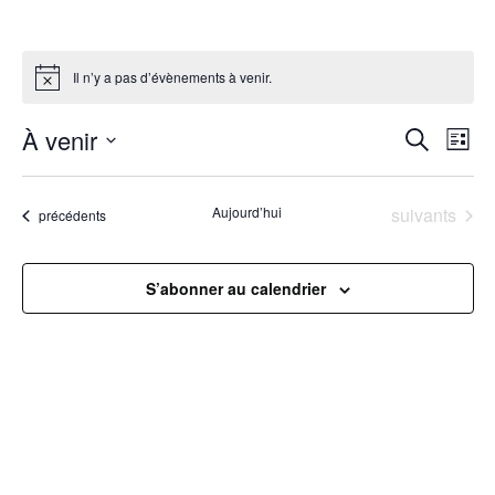
Il n’y a pas d’évènements à venir.
R
À venir
N
Recherche
Liste
Sélectionnez
a
e
une
Évènements
Aujourd’hui
suivants
Évènements
précédents
v
date.
c
i
h
S’abonner au calendrier
g
e
a
r
t
c
i