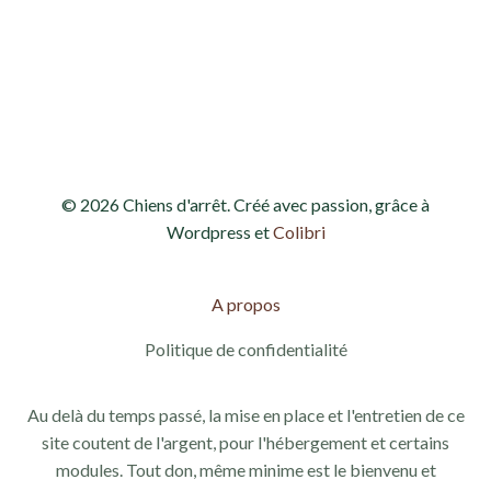
h
o
e
n
d
e
e
t
v
n
© 2026 Chiens d'arrêt. Créé avec passion, grâce à
u
a
Wordpress et
Colibri
e
v
s
A propos
i
É
Politique de confidentialité
g
v
Au delà du temps passé, la mise en place et l'entretien de ce
a
è
site coutent de l'argent, pour l'hébergement et certains
modules. Tout don, même minime est le bienvenu et
n