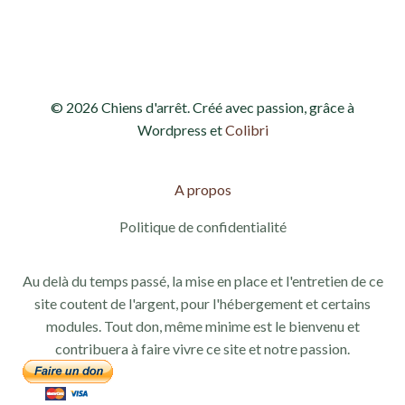
d
e
e
t
v
n
© 2026 Chiens d'arrêt. Créé avec passion, grâce à
u
a
Wordpress et
Colibri
e
v
s
A propos
i
É
Politique de confidentialité
g
v
Au delà du temps passé, la mise en place et l'entretien de ce
a
è
site coutent de l'argent, pour l'hébergement et certains
modules. Tout don, même minime est le bienvenu et
n
t
contribuera à faire vivre ce site et notre passion.
e
i