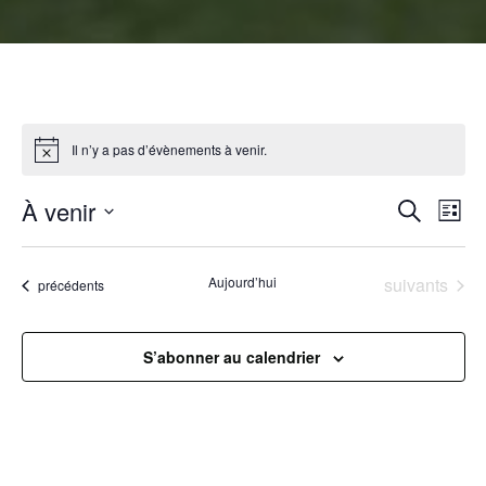
Il n’y a pas d’évènements à venir.
R
À venir
N
Recherche
Liste
Sélectionnez
a
e
une
Évènements
Aujourd’hui
suivants
Évènements
précédents
v
date.
c
i
h
S’abonner au calendrier
g
e
a
r
t