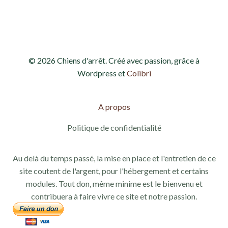
d
e
e
t
v
n
© 2026 Chiens d'arrêt. Créé avec passion, grâce à
u
a
Wordpress et
Colibri
e
v
s
A propos
i
É
Politique de confidentialité
g
v
Au delà du temps passé, la mise en place et l'entretien de ce
a
è
site coutent de l'argent, pour l'hébergement et certains
modules. Tout don, même minime est le bienvenu et
n
t
contribuera à faire vivre ce site et notre passion.
e
i