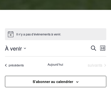
Il n’y a pas d’évènements à venir.
R
À venir
N
Recherche
Liste
Sélectionnez
a
e
une
Évènements
Aujourd’hui
suivants
Évènements
précédents
v
date.
c
i
h
S’abonner au calendrier
g
e
a
r
t