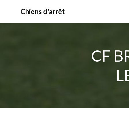
Aller
au
Chiens d'arrêt
contenu
CF B
L