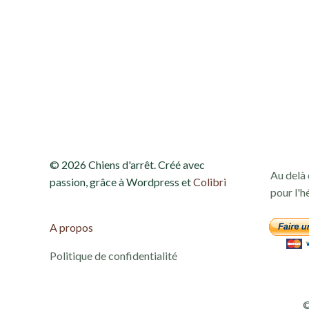
e
t
n
a
v
© 2026 Chiens d'arrêt. Créé avec
Au delà 
i
passion, grâce à Wordpress et
Colibri
pour l'h
g
A propos
a
Politique de confidentialité
t
©