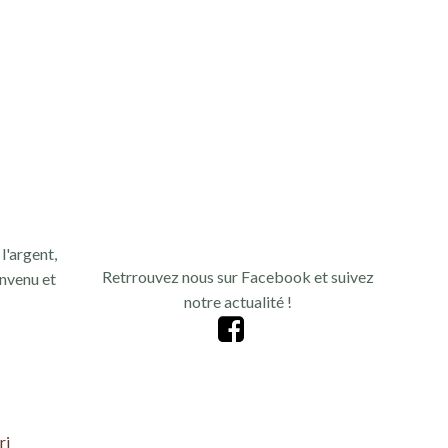
n
d
e
v
u
e
l'argent,
s
Retrrouvez nous sur Facebook et suivez
nvenu et
notre actualité !
É
v
è
ri