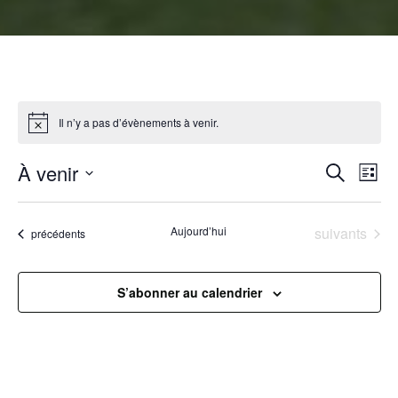
Il n’y a pas d’évènements à venir.
R
À venir
N
Recherche
Liste
Sélectionnez
a
e
une
Évènements
Aujourd’hui
suivants
Évènements
précédents
v
date.
c
i
h
S’abonner au calendrier
g
e
a
r
t