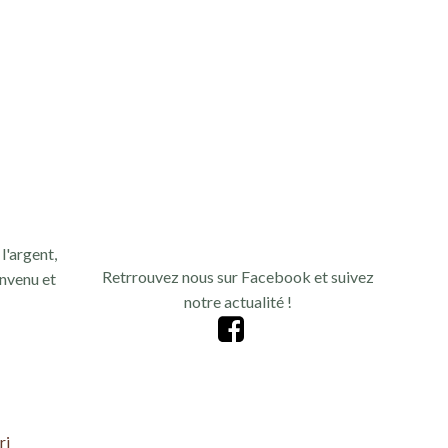
n
d
e
v
u
e
l'argent,
s
Retrrouvez nous sur Facebook et suivez
nvenu et
notre actualité !
É
v
è
ri