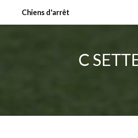
Aller
au
Chiens d'arrêt
contenu
C SETT