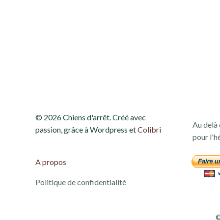
e
t
n
a
v
© 2026 Chiens d'arrêt. Créé avec
Au delà 
i
passion, grâce à Wordpress et
Colibri
pour l'h
g
A propos
a
Politique de confidentialité
t
©