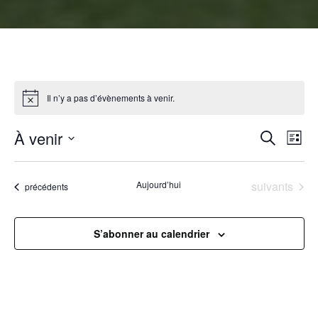
Il n’y a pas d’évènements à venir.
R
À venir
N
Recherche
Liste
Sélectionnez
a
e
une
Évènements
Aujourd’hui
suivants
Évènements
précédents
v
date.
c
i
h
S’abonner au calendrier
g
e
a
r
t