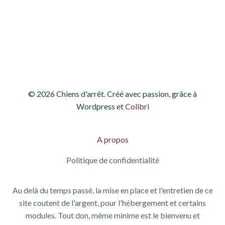
h
o
e
n
d
e
e
t
v
n
© 2026 Chiens d'arrêt. Créé avec passion, grâce à
u
a
Wordpress et
Colibri
e
v
s
A propos
i
É
Politique de confidentialité
g
v
Au delà du temps passé, la mise en place et l'entretien de ce
a
è
site coutent de l'argent, pour l'hébergement et certains
modules. Tout don, même minime est le bienvenu et
n