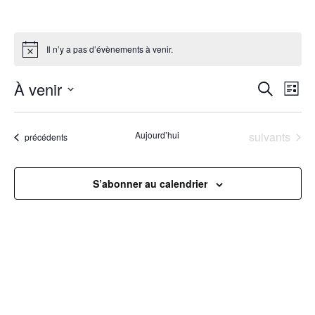
Il n’y a pas d’évènements à venir.
R
À venir
N
Recherche
Liste
Sélectionnez
a
e
une
Évènements
Aujourd’hui
suivants
Évènements
précédents
v
date.
c
i
h
S’abonner au calendrier
g
e
a
r
t
c
i