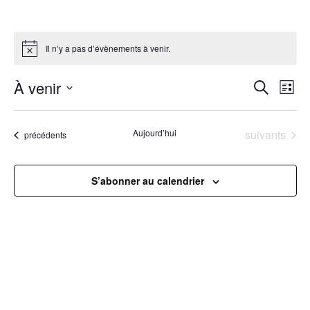
Il n’y a pas d’évènements à venir.
R
À venir
N
Recherche
Liste
Sélectionnez
a
e
une
Évènements
Aujourd’hui
suivants
Évènements
précédents
v
date.
c
i
h
S’abonner au calendrier
g
e
a
r
t
c
i