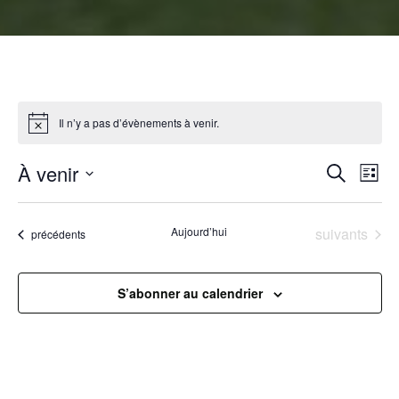
Il n’y a pas d’évènements à venir.
R
À venir
N
Recherche
Liste
Sélectionnez
a
e
une
Évènements
Aujourd’hui
suivants
Évènements
précédents
v
date.
c
i
h
S’abonner au calendrier
g
e
a
r
t