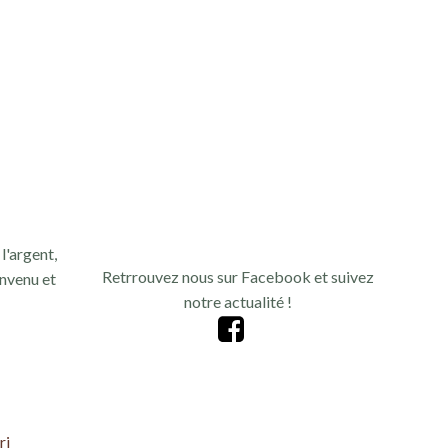
n
d
e
v
u
e
l'argent,
s
Retrrouvez nous sur Facebook et suivez
nvenu et
notre actualité !
É
v
è
ri