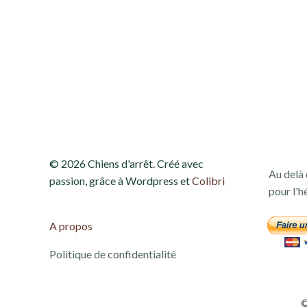
e
t
n
a
v
© 2026 Chiens d'arrêt. Créé avec
Au delà 
i
passion, grâce à Wordpress et
Colibri
pour l'h
g
A propos
a
Politique de confidentialité
t
©