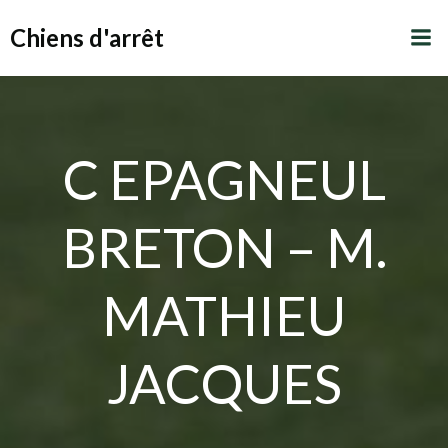
Aller
Chiens d'arrêt
au
contenu
C EPAGNEUL
BRETON – M.
MATHIEU
JACQUES