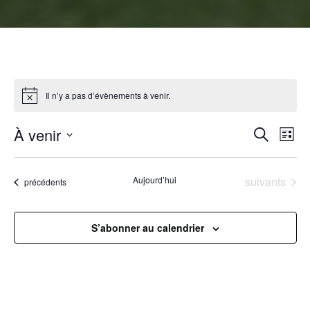
Il n’y a pas d’évènements à venir.
R
À venir
N
Recherche
Liste
Sélectionnez
a
e
une
Évènements
Aujourd’hui
suivants
Évènements
précédents
v
date.
c
i
h
S’abonner au calendrier
g
e
a
r
t