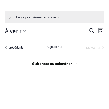
Il n’y a pas d’évènements à venir.
R
À venir
N
Recherche
Liste
Sélectionnez
a
e
une
Évènements
Aujourd’hui
suivants
Évènements
précédents
v
date.
c
i
h
S’abonner au calendrier
g
e
a
r
t
c
i