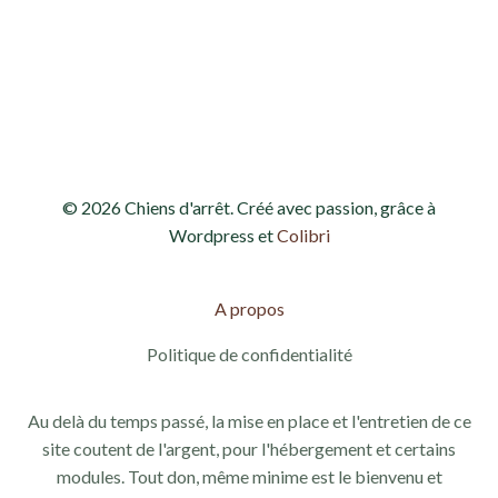
h
o
e
n
d
e
e
t
v
n
© 2026 Chiens d'arrêt. Créé avec passion, grâce à
u
a
Wordpress et
Colibri
e
v
s
A propos
i
É
Politique de confidentialité
g
v
Au delà du temps passé, la mise en place et l'entretien de ce
a
è
site coutent de l'argent, pour l'hébergement et certains
modules. Tout don, même minime est le bienvenu et
n