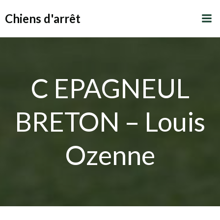
Aller
Chiens d'arrêt
au
contenu
C EPAGNEUL
BRETON – Louis
Ozenne