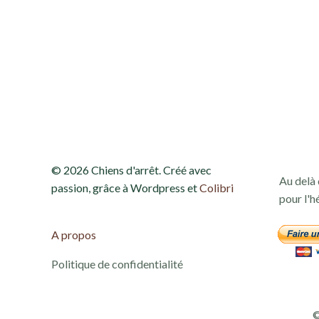
e
t
n
a
v
© 2026 Chiens d'arrêt. Créé avec
Au delà 
i
passion, grâce à Wordpress et
Colibri
pour l'h
g
A propos
a
Politique de confidentialité
t
©