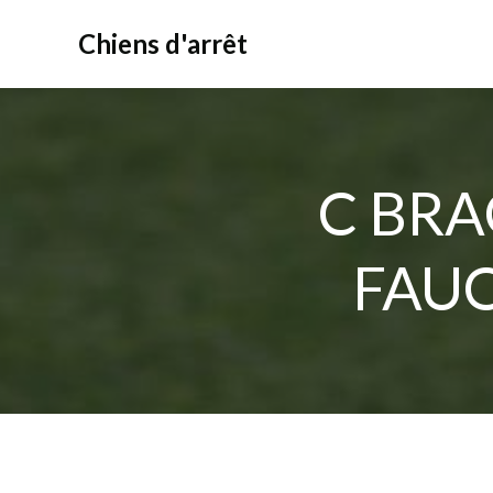
Aller
au
Chiens d'arrêt
contenu
C BRA
FAU