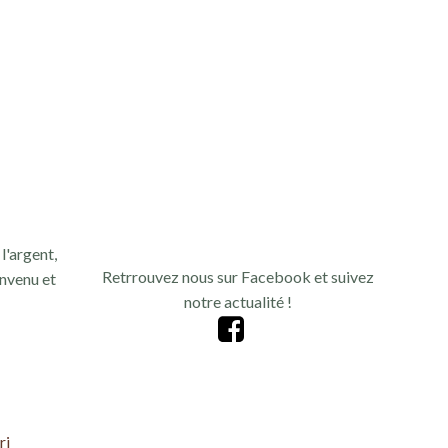
n
d
e
v
u
e
l'argent,
s
Retrrouvez nous sur Facebook et suivez
nvenu et
notre actualité !
É
v
è
ri